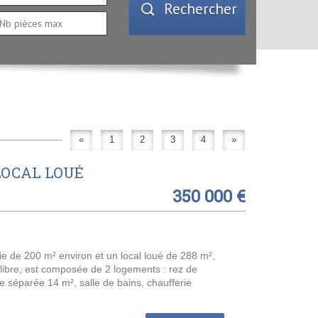
Rechercher
«
1
2
3
4
»
LOCAL LOUÉ
350 000 €
 de 200 m² environ et un local loué de 288 m²,
 libre, est composée de 2 logements : rez de
 séparée 14 m², salle de bains, chaufferie