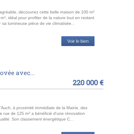
gréable, découvrez cette belle maison de 100 m²
², idéal pour profiter de la nature tout en restant
 sa lumineuse pièce de vie climatisée...
Voir le bien
ovée avec...
220 000 €
d'Auch, à proximité immédiate de la Mairie, des
e rue de 125 m² a bénéficié d'une rénovation
alité. Son classement énergétique C...