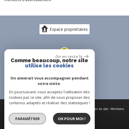
Espace propriétaires
On en reste là
Comme beaucoup, notre site
utilise les cookies
On aimerait vous accompagner pendant
votre visite.
En poursuivant, vous acceptez l'utilisation des
cookies par ce site, afin de vous proposer des
contenus adaptés et réaliser des statistiques !
© 2026 | Tous droits réservés | Traduction powered by Google -
Plan du site
-
Mentions
légales
-
Nos honoraires
-
Partenaires
-
Admin
-
Politique RGPD
PARAMÉTRER
OK POUR MOI !
Site internet compatible multi-supports,