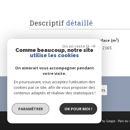
descriptif
détaillé
2
Surface (m
)
On en reste là
terrain
2165
Comme beaucoup, notre site
utilise les cookies
* HAI : Honoraires d'Agences Inclus
On aimerait vous accompagner pendant
votre visite.
En poursuivant, vous acceptez l'utilisation des
cookies par ce site, afin de vous proposer des
Espace propriétaires
contenus adaptés et réaliser des statistiques !
PARAMÉTRER
OK POUR MOI !
© 2026 | Tous droits réservés | Traduction powered by Google -
Plan du 