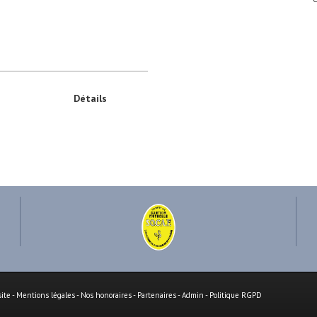
Détails
site
-
Mentions légales
-
Nos honoraires
-
Partenaires
-
Admin
-
Politique RGPD