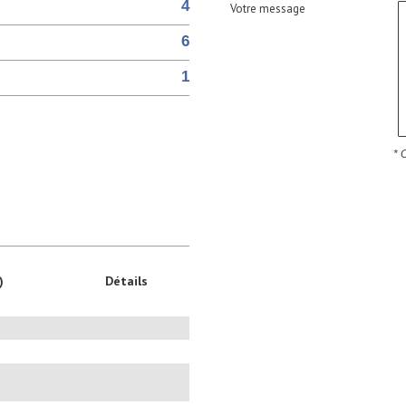
4
Votre message
6
1
* 
)
Détails