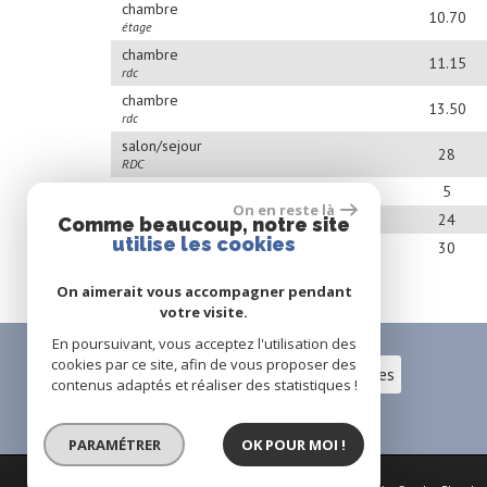
chambre
10.70
étage
chambre
11.15
rdc
chambre
13.50
rdc
salon/sejour
28
RDC
salle de bain
5
On en reste là
véranda
24
Comme beaucoup, notre site
utilise les cookies
garage
30
On aimerait vous accompagner pendant
votre visite.
En poursuivant, vous acceptez l'utilisation des
cookies par ce site, afin de vous proposer des
Espace propriétaires
contenus adaptés et réaliser des statistiques !
PARAMÉTRER
OK POUR MOI !