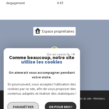
degagement
4.43
Espace propriétaires
On en reste là
Comme beaucoup, notre site
utilise les cookies
On aimerait vous accompagner pendant
votre visite.
En poursuivant, vous acceptez l'utilisation des
cookies par ce site, afin de vous proposer des
contenus adaptés et réaliser des statistiques !
© 2026 | Tous droits réservés | Traduction powered by Google -
Plan du site
-
Mentions
légales
-
Nos honoraires
-
Partenaires
-
Admin
-
Politique RGPD
PARAMÉTRER
OK POUR MOI !