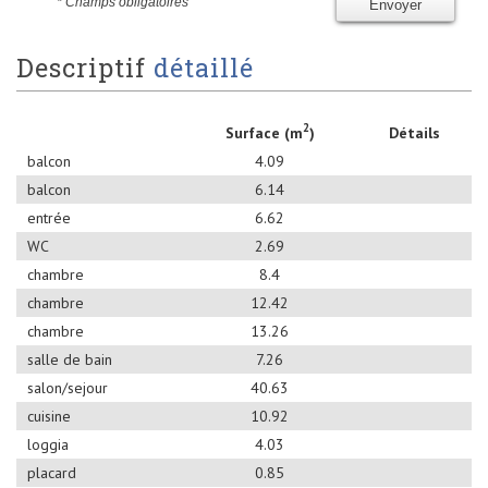
* Champs obligatoires
Envoyer
descriptif
détaillé
2
Surface (m
)
Détails
balcon
4.09
balcon
6.14
entrée
6.62
WC
2.69
chambre
8.4
chambre
12.42
chambre
13.26
salle de bain
7.26
salon/sejour
40.63
cuisine
10.92
loggia
4.03
placard
0.85