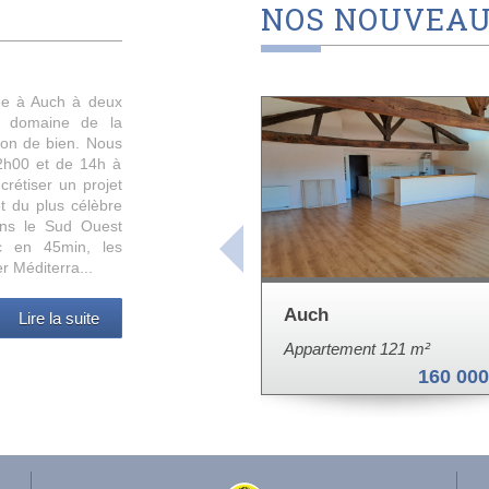
NOS
NOUVEAU
uée à Auch à deux
le domaine de la
tion de bien. Nous
2h00 et de 14h à
rétiser un projet
t du plus célèbre
dans le Sud Ouest
ac en 45min, les
r Méditerra...
Auch
Lire la suite
Appartement 121 m²
160 000