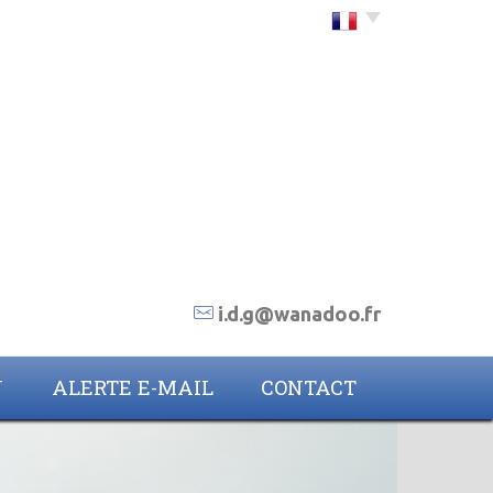
Choisir la langue
i.d.g@wanadoo.fr
N
ALERTE E-MAIL
CONTACT