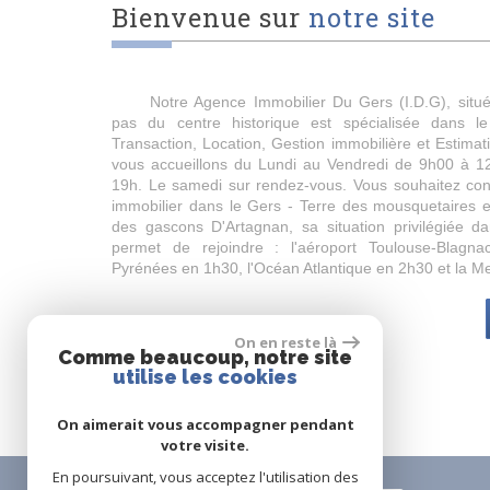
Bienvenue sur
notre site
Notre Agence Immobilier Du Gers (I.D.G), sit
pas du centre historique est spécialisée dans 
Transaction, Location, Gestion immobilière et Estima
vous accueillons du Lundi au Vendredi de 9h00 à 1
19h. Le samedi sur rendez-vous. Vous souhaitez conc
immobilier dans le Gers - Terre des mousquetaires e
des gascons D'Artagnan, sa situation privilégiée 
permet de rejoindre : l'aéroport Toulouse-Blagn
Pyrénées en 1h30, l'Océan Atlantique en 2h30 et la Me
On en reste là
Comme beaucoup, notre site
utilise les cookies
On aimerait vous accompagner pendant
votre visite.
En poursuivant, vous acceptez l'utilisation des