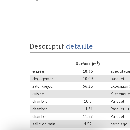
descriptif
détaillé
2
Surface (m
)
entrée
18.36
avec placa
degagement
10.09
parquet
salon/sejour
66.28
Exposition 
cuisine
Kitchenette
chambre
10.5
Parquet
chambre
14.71
Parquet - 
chambre
11.57
Parquet
salle de bain
4.52
carrelage